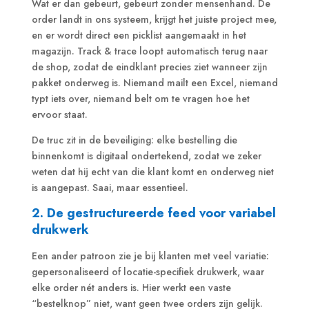
Wat er dan gebeurt, gebeurt zonder mensenhand. De
order landt in ons systeem, krijgt het juiste project mee,
en er wordt direct een picklist aangemaakt in het
magazijn. Track & trace loopt automatisch terug naar
de shop, zodat de eindklant precies ziet wanneer zijn
pakket onderweg is. Niemand mailt een Excel, niemand
typt iets over, niemand belt om te vragen hoe het
ervoor staat.
De truc zit in de beveiliging: elke bestelling die
binnenkomt is digitaal ondertekend, zodat we zeker
weten dat hij echt van die klant komt en onderweg niet
is aangepast. Saai, maar essentieel.
2. De gestructureerde feed voor variabel
drukwerk
Een ander patroon zie je bij klanten met veel variatie:
gepersonaliseerd of locatie-specifiek drukwerk, waar
elke order nét anders is. Hier werkt een vaste
“bestelknop” niet, want geen twee orders zijn gelijk.