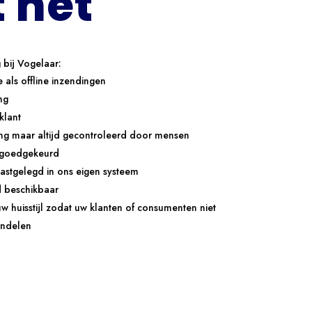
t het
 bij Vogelaar:
 als offline inzendingen
ng
klant
ng maar altijd gecontroleerd door mensen
t goedgekeurd
vastgelegd in ons eigen systeem
d beschikbaar
huisstijl zodat uw klanten of consumenten niet
andelen