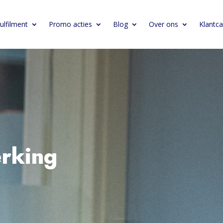
ulfilment
Promo acties
Blog
Over ons
Klantc
rking
t