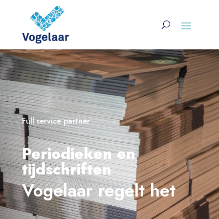
Full service partner
Periodieken en
tijdschriften
Vogelaar regelt het